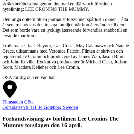
skräckberättelserna genom tiderna i en djärv och förvriden
nytolkning: LEE CRONINS THE MUMMY.
Den unga dottern till en journalist försvinner spårlöst i öknen – åtta
år senare chockas den trasiga familjen när hon återvänder till dem.
Det som borde vara ett lyckligt återseende förvandlas snabbt till en
levande mardröm.
I rollerna ses Jack Reynor, Laia Costa, May Calamawy och Natalie
Grace, tillsammans med Veronica Falcón. Filmen är skriven och
regisserad av Cronin och producerad av James Wan, Jason Blum
och John Keville. Exekutiva producenter är Michael Clear, Judson
Scott, Macdara Kelleher och Lee Cronin.
OSA för dig och en vän här
Filmstaden Göta
Götaplatsen 9
411 34
Göteborg
Sweden
Förhandsvisning av biofilmen
Lee Cronins The
Mummy torsdagen den 16 april.